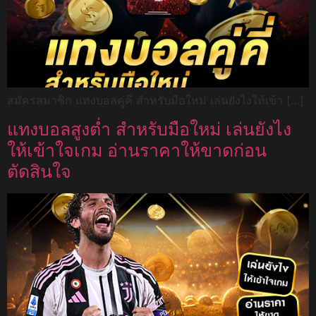
สมัครสมาชิก แทงบอลคู่คี่ สำหรับมือใหม่ เล่นยังไงให้เข้า […]
แทงบอลสูงต่ำ สำหรับมือใหม่ เล่นยังไง
ให้เข้าใจเกม อ่านราคาให้ขาดก่อน
ตัดสินใจ