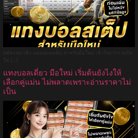
สมัครสมาชิก แทงบอลสเต็ป สำหรับมือใหม่ เข้าใจการรวมบิล
ให […]
แทงบอลเดี่ยว มือใหม่ เริ่มต้นยังไงให้
เลือกคู่แม่น ไม่พลาดเพราะอ่านราคาไม่
เป็น