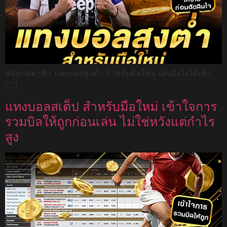
สมัครสมาชิก แทงบอลสูงต่ำ สำหรับมือใหม่ เล่นยังไงให้เข้า
[…]
แทงบอลสเต็ป สำหรับมือใหม่ เข้าใจการ
รวมบิลให้ถูกก่อนเล่น ไม่ใช่หวังแต่กำไร
สูง