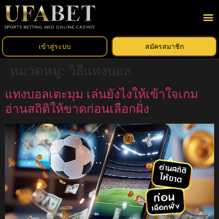
เข้าสู่ระบบ
สมัครสมาชิก
หมวดหมู่:
วิธีแทงบอล
แทงบอลเตะมุม เล่นยังไงให้เข้าใจเกม
อ่านสถิติให้ขาดก่อนเลือกฝั่ง