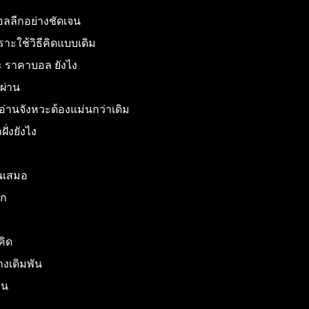
ลลีกอย่างชัดเจน
าะใช้วิธีคิดแบบเดิม
ะ ราคาบอล ยังไง
้ผ่าน
่านจังหวะต้องแม่นกว่าเดิม
ั่งยังไง
้นเสมอ
อก
คิด
างเดิมพัน
หน