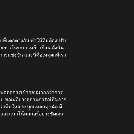
ที่แตกต่างกัน ทำให้ทีมต้องปรับ
ยาวในระบบเหย้า-เยือน ดังนั้น
รแข่งขัน และนี่คือเหตุผลที่เรา
พียงพอต่อการเข้ารอบมากกว่าการ
ปรียบ ขณะที่บางสถานการณ์ทีมอาจ
ว่าทีมใหญ่จะบุกแหลกทุกนัด มี
กมและแนวโน้มสกอร์อย่างชัดเจน