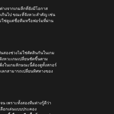
ต่างจากเกมลีกที่ยังมีโอกาส
เกินไป ขณะที่จังหวะสำคัญ เช่น
่ดูแค่ชื่อทีมหรือฟอร์มที่ผ่าน
็นสองช่วงไม่ใช่ตัดสินกันในเกม
จังหวะเกมเปลี่ยนชัดขึ้นตาม
่งในเกมลักษณะนี้ต้องดูทั้งสกอร์
สองเลกสามารถเปลี่ยนทิศทางของ
 เพราะทั้งสองทีมต่างรู้ดีว่า
ีมเลือกเล่นแบบประคอง