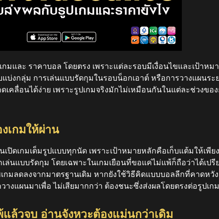
รูปเกมและ ราคาบอล โดยตรง เพราะแต่ละรอบมีเงื่อนไขและเป้าหมาย
บแบ่งกลุ่ม การเล่นแบบรัดกุมในรอบน็อกเอาต์ หรือการวางแผนระยะ
คลื่อนได้ง่าย เพราะรูปเกมจริงมักไม่เหมือนกันในแต่ละช่วงของกา
องเกมให้ผ่าน
น้นเปิดเกมเต็มรูปแบบทุกนัด เพราะเป้าหมายหลักคือเก็บแต้มให้เ
กเล่นแบบรัดกุม โดยเฉพาะในเกมเยือนที่ขอแค่ไม่แพ้ก็ถือว่าได้เ
พเกมลดลงจากมาตรฐานเดิม หากยังใช้วิธีคิดแบบบอลลีกที่คาดหวัง
างแผนมาเพื่อ ไม่เสียมากกว่า ต้องชนะซึ่งส่งผลโดยตรงต่อรูปเ
แล้วจบ อ่านจังหวะต้องแม่นกว่าเดิม