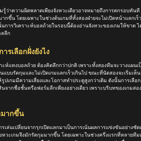
ทีมรู้ว่าความผิดพลาดเพียงจังหวะเดียวอาจหมายถึงการตกรอบทันที 
กขึ้น โดยเฉพาะในช่วงต้นเกมที่ทั้งสองฝ่ายจะไม่เปิดหน้าแลกเร็ว
้นการวิเคราะห์บอลถ้วยในรอบนี้ต้องอ่านจังหวะของเกมให้ขาด ไม่ใช
อลลีก
ารเลือกฝั่งยังไง
ราะห์แทงบอลถ้วย ต้องคิดลึกกว่าปกติ เพราะทั้งสองทีมจะวางแผนเป
่นแบบรัดกุมและไม่เปิดเกมแลกเร็วเกินไป ขณะที่นัดสองจะเริ่มเห็น
ูปเกมมีความเสี่ยงและโอกาสทำประตูสูงกว่าเดิม ดังนั้นการเลือกฝั
สินจากชื่อชั้นหรือฟอร์มลีกเพียงอย่างเดียว เพราะบริบทของเกม
ลมากขึ้น
ารเล่นเปลี่ยนจากรุกเปิดแลกมาเป็นการเน้นผลการแข่งขันอย่างชัดเจน
จังหวะเกมจึงมักรัดกุมมากขึ้น โดยเฉพาะในช่วงครึ่งแรกที่หลายท