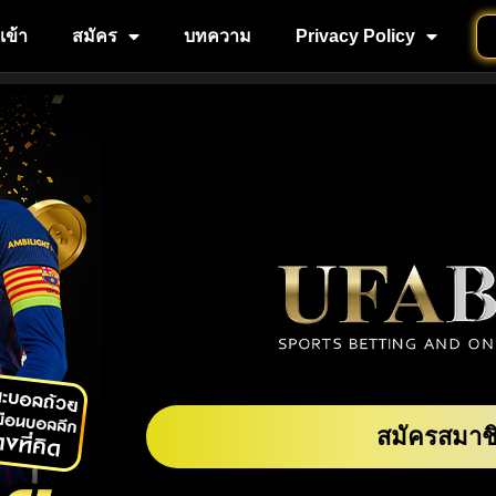
เข้า
สมัคร
บทความ
Privacy Policy
สมัครสมาช