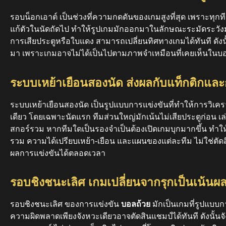
รอบน็อกเอาต์ เป็นช่วงที่ความกดดันของเกมสูงที่สุด เพราะทุก
แก้ตัวในนัดถัดไป ทำให้รูปเกมมักออกมาในลักษณะระมัดระวังมา
การเสียประตูหรือใบแดง สามารถเปลี่ยนทิศทางเกมได้ทันที ดังนั
มา เพราะเกมอาจไม่ได้เป็นไปตามภาพจำเหมือนที่เคยเห็นในบ
ระบบเหย้าเยือนสองนัด ส่งผลกับแท็กติกและก
ระบบเหย้าเยือนสองนัด เป็นรูปแบบการแข่งขันที่ทำให้การวิเค
เดียว โดยเฉพาะนัดแรก ทีมส่วนใหญ่มักเน้นไม่เสียประตูก่อน เล
สกอร์รวม หากทีมใดเป็นรองจำเป็นต้องเปิดเกมบุกมากขึ้น ทำให้ร
รวม ความได้เปรียบเหย้า-เยือน และแผนของแต่ละทีม ไม่ใช่ตัด
ผลการแข่งขันได้ตลอดเวลา
รอบชิงชนะเลิศ เกมเปลี่ยนจากรุกเป็นเน้นผ
รอบชิงชนะเลิศ ของการแข่งขัน
บอลถ้วย
มักเป็นเกมที่รูปแบบก
ความผิดพลาดเพียงจังหวะเดียวอาจตัดสินแชมป์ได้ทันที ดังนั้น