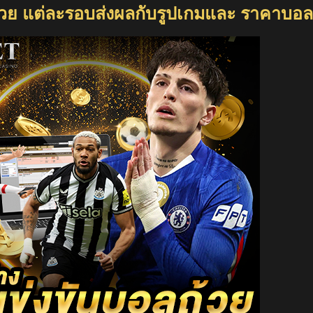
วย แต่ละรอบส่งผลกับรูปเกมและ ราคาบอล 