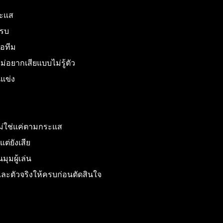
ระแส
ครบ
่อทีม
อยากเสียแบบไม่รู้ตัว
นแข่ง
ไม่ใช่แค่ตามกระแส
ต่ยังเสีย
ุมผู้เล่น
และตัวจริงให้ครบก่อนตัดสินใจ