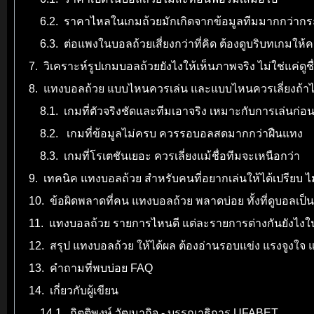
ราคาไหลในเกมถ้วยมักเกิดจากข้อมูลทีมมากกว่าก
ต่อแพงในบอลถ้วยเสี่ยงกว่าที่คิด ต้องดูบริบทเกมให้
วิเคราะห์รูปเกมบอลถ้วยยังไงให้เห็นภาพจริง ไม่ใช่แค่ดูชื
แทงบอลถ้วย แบบไหนควรเล่น และแบบไหนควรเลี่ยงถ้าไม่
เกมที่ตัวจริงชัดและทีมเอาจริง เหมาะกับการเล่นก่อ
เกมที่ข้อมูลไม่ครบ ควรรอบอลสดมากกว่าฝืนแทง
เกมที่โรเตชันเยอะ ควรเลี่ยงแม้ชื่อทีมจะเหนือกว่า
เทคนิค แทงบอลถ้วย สำหรับคนที่อยากเล่นให้ได้เปรียบ 
ข้อผิดพลาดที่คน แทงบอลถ้วย พลาดบ่อย ทั้งที่ดูบอลเป็นแ
แทงบอลถ้วย รายการไหนดี แต่ละรายการต่างกันยังไงในม
สรุป แทงบอลถ้วย ให้ได้ผล ต้องอ่านรอบแข่ง แรงจูงใจ 
คำถามที่พบบ่อย FAQ
เกี่ยวกับผู้เขียน
กิตติพงษ์ วัฒนากิจ - บรรณาธิการ UFABET