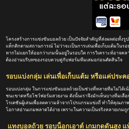
โครงสร้างการแข่งขันบอลถ้วย เป็นปัจจัยสำคัญที่ส่งผลต่อทั้ง
แท็กติกตามสถานการณ์ ไม่ว่าจะเป็นการเล่นเพื่อเก็บแต้มในรอ
หากไม่แยกให้ออกว่าเกมนั้นอยู่ในรอบใด การวิเคราะห์อาจคลาดเ
ต้องอ่านบริบทของรอบควบคู่กับฟอร์มทีมเสมอก่อนตัดสินใจ
รอบแบ่งกลุ่ม เล่นเพื่อเก็บแต้ม หรือแค่ประค
รอบแบ่งกลุ่ม ในการแข่งขันบอลถ้วยเป็นช่วงที่หลายทีมไม่ได้เ
ชนะขาดหรือโชว์ฟอร์มสวยงาม ดังนั้นเราจึงมักเห็นบางทีมเลือ
โรเตชันผู้เล่นเพื่อลดความล้าจากโปรแกรมแข่งถี่ ทำให้คุณภา
โอกาสอ่านเกมพลาดได้ง่าย เพราะในความเป็นจริงหลายเกมถูกว
แทงบอลถ้วย รอบน็อกเอาต์ เกมกดดันสูง แพ้