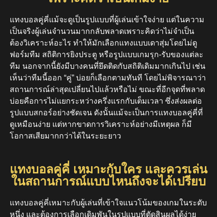
แทงบอลคู่คี่แม้จะดูเป็นรูปแบบที่ผู้เล่นเข้าใจง่าย แต่ในความ
เป็นจริงผู้เล่นจำนวนมากกลับพลาดเพราะคิดว่าไม่จำเป็น
ต้องวิเคราะห์อะไร ทำให้มักเลือกแทงแบบเดาสุ่มโดยไม่ดู
ฟอร์มทีม สถิติการยิงประตู หรือรูปแบบเกมรุก-รับของแต่ละ
ทีม นอกจากนี้ยังมีบางคนที่ยึดติดกับสถิติเดิมมากเกินไป เช่น
เห็นว่าทีมนี้ออก “คู่” บ่อยก็เลือกตามทันที โดยไม่พิจารณาว่า
สถานการณ์ล่าสุดเปลี่ยนไปแล้วหรือไม่ ขณะที่อีกจุดที่พลาด
บ่อยคือการไม่แยกระหว่างครึ่งแรกกับเต็มเวลา ซึ่งส่งผลต่อ
รูปแบบสกอร์อย่างชัดเจน ดังนั้นแม้จะเป็นการแทงบอลคู่คี่ที่
ดูเหมือนง่าย แต่หากขาดการวิเคราะห์อย่างมีเหตุผล ก็มี
โอกาสเสียมากกว่าได้ในระยะยาว
แทงบอลคู่คี่ เหมาะกับใคร และควรเล่น
ในสถานการณ์แบบไหนถึงจะได้เปรียบ
แทงบอลคู่คี่เหมาะกับผู้เล่นที่เข้าใจแนวโน้มของเกมในระดับ
หนึ่ง และต้องการเลือกเดิมพันในรูปแบบที่ตัดสินผลได้ง่าย