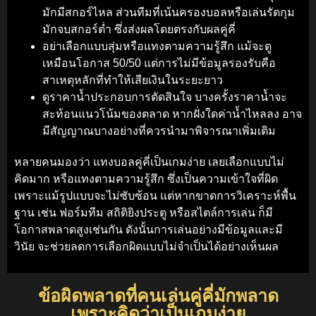
มักมีสกอร์ไหล ส่วนทีมที่เน้นครองบอลหรือเล่นรัดกุม
มักจบสกอร์ต่ำ ซึ่งส่งผลโดยตรงกับผลคู่คี่
อย่าเลือกแบบสุ่มหรือแทงตามความรู้สึก แม้จะดู
เหมือนโอกาส 50/50 แต่การไม่มีข้อมูลรองรับคือ
สาเหตุหลักที่ทำให้เสียเงินในระยะยาว
ดูราคาน้ำประกอบการตัดสินใจ บางครั้งราคาน้ำจะ
สะท้อนแนวโน้มของตลาด หากฝั่งใดค่าน้ำไหลลง อาจ
มีสัญญาณบางอย่างที่ควรนำมาพิจารณาเพิ่มเติม
หลายคนมองว่า แทงบอลคู่คี่เป็นเกมง่าย เลยเลือกแบบไม่
คิดมาก หรือแทงตามความรู้สึก ซึ่งเป็นความเข้าใจที่ผิด
เพราะแม้รูปแบบจะไม่ซับซ้อน แต่หากขาดการวิเคราะห์พื้น
ฐาน เช่น ฟอร์มทีม สถิติยิงประตู หรือสไตล์การเล่น ก็มี
โอกาสพลาดสูงเช่นกัน ดังนั้นการเล่นอย่างมีข้อมูลและมี
วินัย จะช่วยลดการเลือกผิดแบบไม่จำเป็นได้อย่างเห็นผล
ข้อผิดพลาดที่คนเล่นคู่คี่มักพลาด
เพราะคิดว่าเป็นเกมง่าย