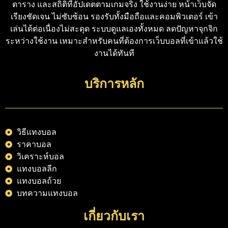
ตาราง และสถิติที่อัปเดตตามเกมจริง ใช้งานง่าย หน้าเว็บจัด
เรียงชัดเจน ไม่ซับซ้อน รองรับทั้งมือถือและคอมพิวเตอร์ เข้า
เล่นได้ต่อเนื่องไม่สะดุด ระบบดูแลเองทั้งหมด ลดปัญหาจุกจิก
ระหว่างใช้งาน เหมาะสำหรับคนที่ต้องการเว็บบอลที่เข้าแล้วใช้
งานได้ทันที
บริการหลัก
วิธีแทงบอล
ราคาบอล
วิเคราะห์บอล
แทงบอลลีก
แทงบอลถ้วย
บทความแทงบอล
เกี่ยวกับเรา