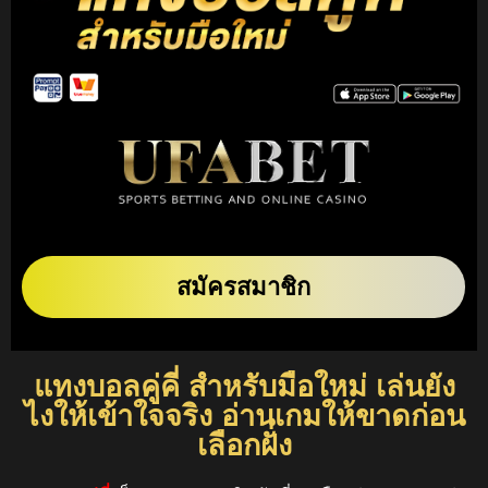
สมัครสมาชิก
แทงบอลคู่คี่ สำหรับมือใหม่ เล่นยัง
ไงให้เข้าใจจริง อ่านเกมให้ขาดก่อน
เลือกฝั่ง