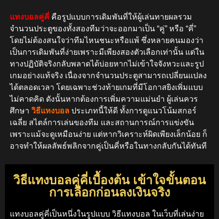
แทงบอลคู่คี่
คือรูปแบบการเดิมพันที่ให้ผู้เล่นทายผลรวม
จำนวนประตูของทั้งสองทีมว่าจะออกมาเป็น “คู่” หรือ “คี่”
โดยไม่ต้องสนใจว่าทีมไหนชนะหรือแพ้ ซึ่งหลายคนมองว่า
เป็นการเดิมพันที่ง่ายเพราะมีเพียงสองตัวเลือกเท่านั้น แต่ใน
ทางปฏิบัติจริงกลับพลาดได้บ่อยหากไม่เข้าใจจังหวะและรูป
เกมอย่างแท้จริง เนื่องจากจำนวนประตูสามารถเปลี่ยนแปลง
ได้ตลอดเวลา โดยเฉพาะช่วงท้ายเกมที่มีโอกาสยิงเพิ่มแบบ
ไม่คาดคิด ดังนั้นหากต้องการเพิ่มความแม่นยำ ผู้เล่นควร
ศึกษา
วิธีแทงบอล
ประเภทนี้ให้ดี ทั้งการดูแนวโน้มสกอร์
เฉลี่ย สไตล์การเล่นของทีม และสถานการณ์การแข่งขัน
เพราะแม้จะดูเหมือนง่าย แต่หากวิเคราะห์ผิดเพียงเล็กน้อย ก็
อาจทำให้ผลลัพธ์พลิกจากคู่เป็นคี่หรือในทางกลับกันได้ทันที
วิธีแทงบอลคู่คี่เบื้องต้น เข้าใจขั้นตอน
การเลือกก่อนลงเงินจริง
แทงบอลคู่คี่เป็นหนึ่งในรูปแบบ วิธีแทงบอล ในเว็บที่เล่นง่าย