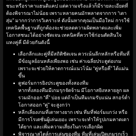
ชนะหรือราคาแฮนดิแคป แต่ความจริงแล้วก็มีรายละเอียดที่
ต้องพิจารณาไม่น้อย เพราะหลายคนมักพลาดจากการ “เดา
สุ่ม” มากกว่าการวิเคราะห์ ดังนั้นหากคุณเป็นมือใหม่ การใช้
เทคนิคพื้นฐานที่ถูกต้องจะช่วยลดความผิดพลาดและเพิ่ม
โอกาสชนะได้อย่างชัดเจน
เทคนิคที่ควรใช้ก่อนตัดสินใจ
แทงคู่คี่ มีด้วยกันดังนี้
เลือกลีกและคู่ที่มีสถิติชัดเจน ควรเน้นลีกหลักหรือทีมที่
มีข้อมูลย้อนหลังเพียงพอ เช่น ค่าเฉลี่ยประตูต่อเกม
เพราะจะช่วยให้คาดการณ์แนวโน้ม “คู่หรือคี่” ได้แม่น
ขึ้น
ดูฟอร์มการยิงประตูของทั้งสองทีม
หากทั้งสองทีมมีเกมรุกจัดจ้าน มีโอกาสยิงหลายลูก ผล
รวมมักออก “คี่” บ่อย แต่ถ้าเป็นทีมเกมรับแน่น สกอร์ต่ำ
โอกาสออก “คู่” จะสูงกว่า
หลีกเลี่ยงเกมที่เดาทางยาก เช่น ทีมที่ฟอร์มแกว่ง หรือ
มีการโรเตชั่นผู้เล่นเยอะ เพราะจะทำให้รูปเกมคาดเดา
ได้ยาก และเพิ่มความเสี่ยงในการเลือกผิด
พิจารณาสไตล์การเล่นของทีม ทีมที่เล่นเปิดเกมรุกเร็ว